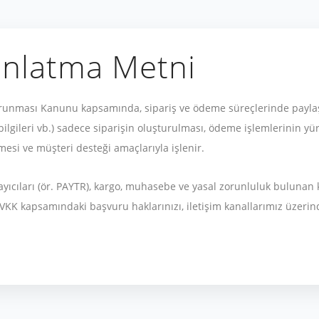
ınlatma Metni
Korunması Kanunu kapsamında, sipariş ve ödeme süreçlerinde paylaştı
 bilgileri vb.) sadece siparişin oluşturulması, ödeme işlemlerinin yü
mesi ve müşteri desteği amaçlarıyla işlenir.
layıcıları (ör. PAYTR), kargo, muhasebe ve yasal zorunluluk bulunan
 KVKK kapsamındaki başvuru haklarınızı, iletişim kanallarımız üzerind